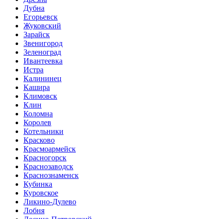
Дубна
Егорьевск
Жуковский
Зарайск
Звенигород
Зеленоград
Ивантеевка
Истра
Калининец
Кашира
Климовск
Клин
Коломна
Королев
Котельники
Красково
Красмоармейск
Красногорск
Краснозаводск
Краснознаменск
Кубинка
Куровское
Ликино-Дулево
Лобня