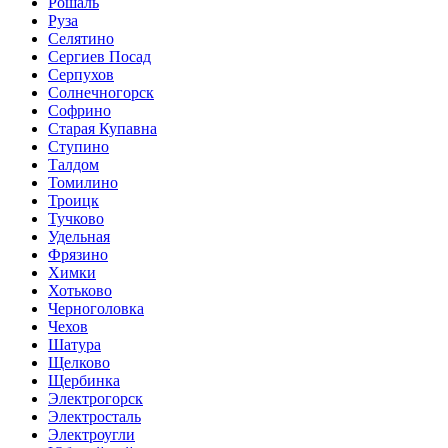
Рошаль
Руза
Селятино
Сергиев Посад
Серпухов
Солнечногорск
Софрино
Старая Купавна
Ступино
Талдом
Томилино
Троицк
Тучково
Удельная
Фрязино
Химки
Хотьково
Черноголовка
Чехов
Шатура
Щелково
Щербинка
Электрогорск
Электросталь
Электроугли