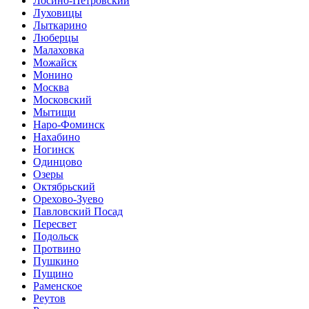
Лосино-Петровский
Луховицы
Лыткарино
Люберцы
Малаховка
Можайск
Монино
Москва
Московский
Мытищи
Наро-Фоминск
Нахабино
Ногинск
Одинцово
Озеры
Октябрьский
Орехово-Зуево
Павловский Посад
Пересвет
Подольск
Протвино
Пушкино
Пущино
Раменское
Реутов