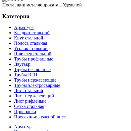
Поставщик металлопроката в Удельной
Категории
Арматура
Квадрат стальной
Круг стальной
Полоса стальная
Уголок стальной
Швеллер стальной
Трубы профильные
Двутавр
Трубы бесшовные
Трубы ВГП
Трубы нержавеющие
Трубы электросварные
Лист стальной
Лист нержавеющий
Лист рифленый
Сетка стальная
Проволока
Просечно-вытяжной лист
Арматура