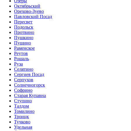
Озеры
Октябрьский
Орехово-Зуево
Павловский Посад
Пересвет
Подольск
Протвино
Пушкино
Пущино
Раменское
Реутов
Рошаль
Руза
Селятино
Сергиев Посад
Серпухов
Солнечногорск
Софрино
Старая Купавна
Ступино
Талдом
Томилино
Троицк
Тучково
Удельная