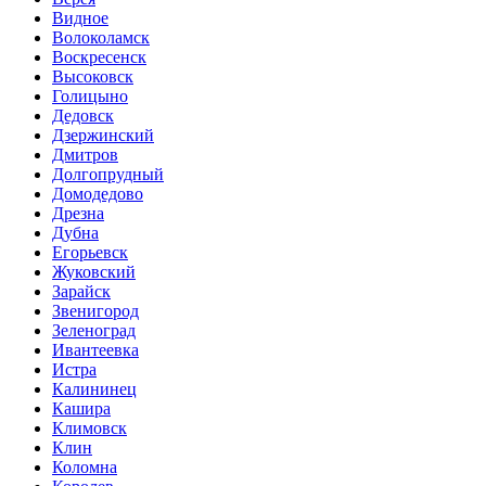
Видное
Волоколамск
Воскресенск
Высоковск
Голицыно
Дедовск
Дзержинский
Дмитров
Долгопрудный
Домодедово
Дрезна
Дубна
Егорьевск
Жуковский
Зарайск
Звенигород
Зеленоград
Ивантеевка
Истра
Калининец
Кашира
Климовск
Клин
Коломна