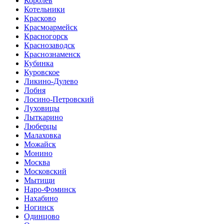
Королев
Котельники
Красково
Красмоармейск
Красногорск
Краснозаводск
Краснознаменск
Кубинка
Куровское
Ликино-Дулево
Лобня
Лосино-Петровский
Луховицы
Лыткарино
Люберцы
Малаховка
Можайск
Монино
Москва
Московский
Мытищи
Наро-Фоминск
Нахабино
Ногинск
Одинцово